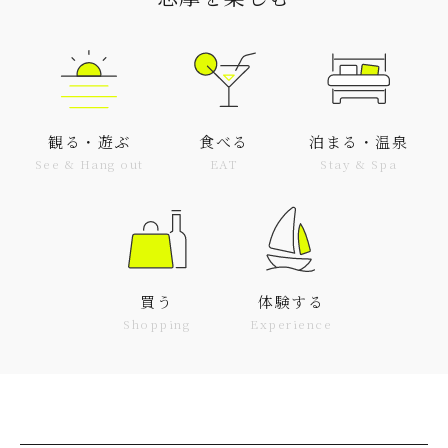
観る・遊ぶ
食べる
泊まる・温泉
See & Hang out
EAT
Stay & Spa
買う
体験する
Shopping
Experience