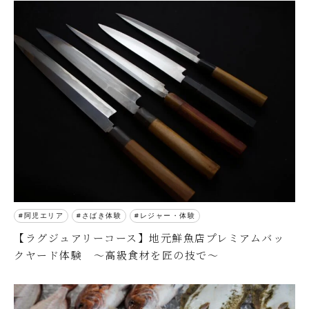
阿児エリア
さばき体験
レジャー・体験
【ラグジュアリーコース】地元鮮魚店プレミアムバッ
クヤード体験 ～高級食材を匠の技で～