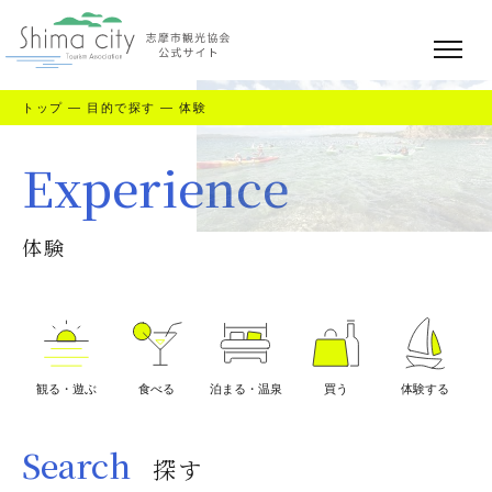
トップ
—
目的で探す
—
体験
Experience
体験
観る・遊ぶ
食べる
泊まる・温泉
買う
体験する
Search
探す