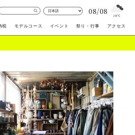
08/08
28
℃
納税
モデルコース
イベント
祭り・行事
アクセス
買う
体験