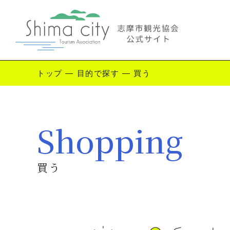
トップ
—
目的で探す
—
買う
Enjoy Shima
Shopping
志摩を楽しむ
観
買う