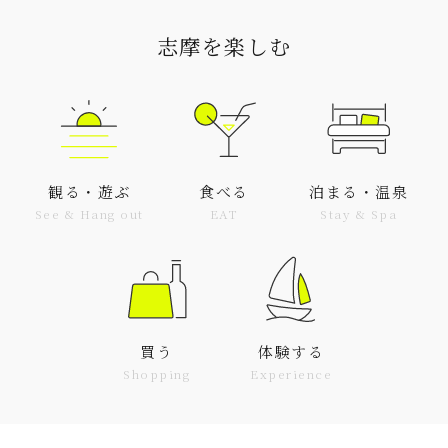
志摩を楽しむ
観る・遊ぶ
食べる
泊まる・温泉
See & Hang out
EAT
Stay & Spa
買う
体験する
Shopping
Experience