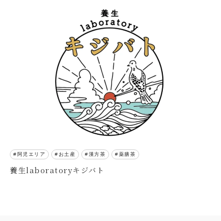
阿児エリア
お土産
漢方茶
薬膳茶
養生laboratoryキジバト