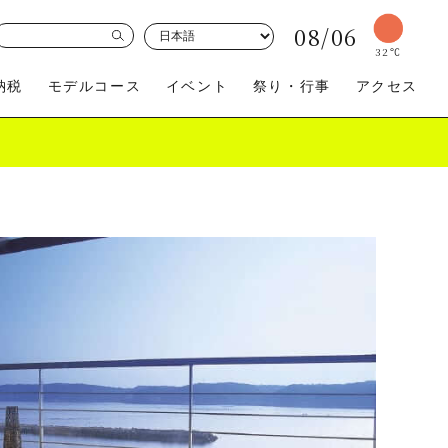
08/06
32
℃
納税
モデルコース
イベント
祭り・行事
アクセス
買う
体験