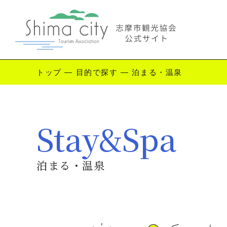
トップ
—
目的で探す
—
泊まる・温泉
Enjoy Shima
Stay&Spa
志摩を楽しむ
観
泊まる・温泉