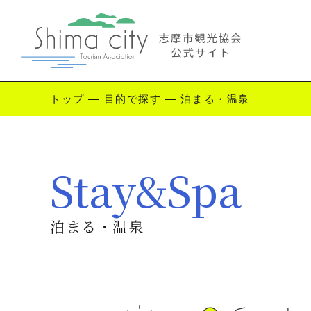
トップ
—
目的で探す
—
泊まる・温泉
Enjoy Shima
Stay&Spa
志摩を楽しむ
観
泊まる・温泉