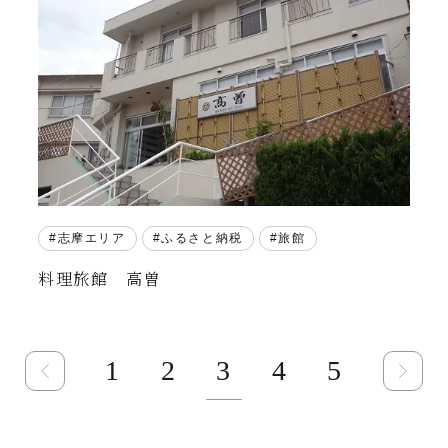
志摩エリア
ふるさと納税
旅館
料理旅館 高曽
3
1
2
4
5