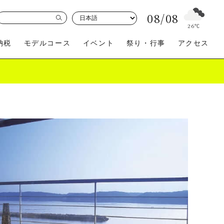
08/08
26
℃
納税
モデルコース
イベント
祭り・行事
アクセス
買う
体験