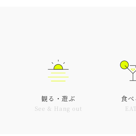
観る・遊ぶ
食べ
See & Hang out
EA