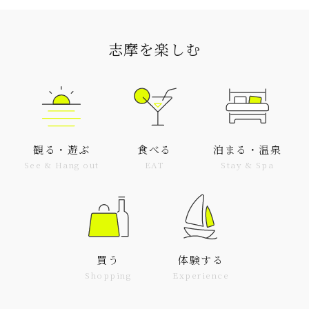
志摩を楽しむ
観る・遊ぶ
食べる
泊まる・温泉
See & Hang out
EAT
Stay & Spa
買う
体験する
Shopping
Experience