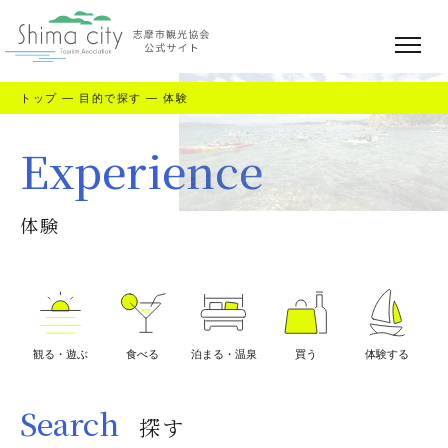
トップ
—
目的で探す
—
体験
Experience
体験
観る・遊ぶ
食べる
泊まる・温泉
買う
体験する
Search
探す