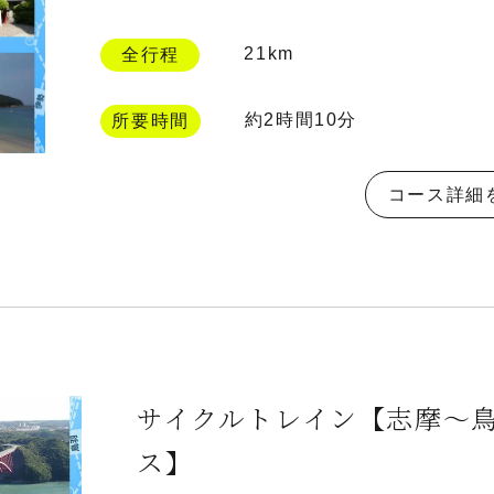
21km
全行程
約2時間10分
所要時間
コース詳細
サイクルトレイン【志摩～鳥
ス】