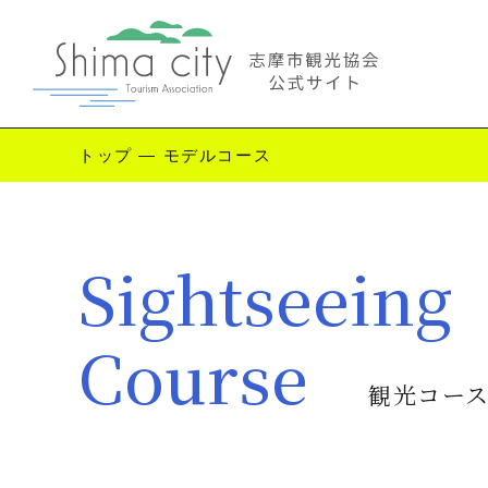
トップ
—
モデルコース
Enjoy Shima
Sightseeing
志摩を楽しむ
観
Course
観光コー