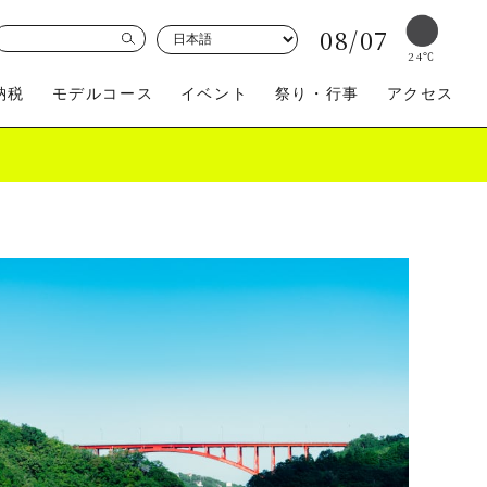
08/07
24
℃
納税
モデルコース
イベント
祭り・行事
アクセス
買う
体験