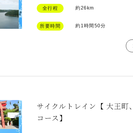
約26km
全行程
約1時間50分
所要時間
サイクルトレイン【 大王町
コース】