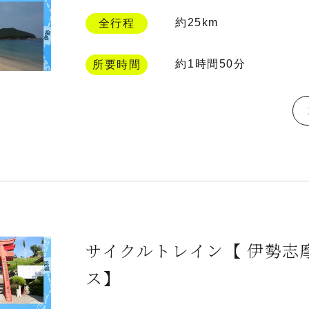
約25km
全行程
約1時間50分
所要時間
サイクルトレイン【 伊勢志
ス】