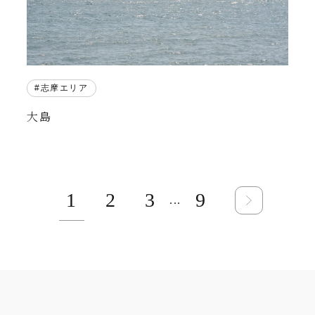
志摩エリア
大島
1
2
3
9
...