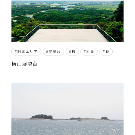
阿児エリア
展望台
桜
紅葉
花
横山展望台