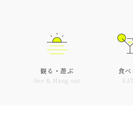
観る・遊ぶ
食べ
See & Hang out
EA