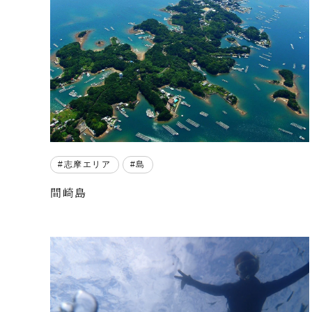
志摩エリア
島
間崎島