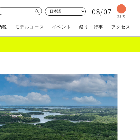
08/07
32
℃
納税
モデルコース
イベント
祭り・行事
アクセス
買う
体験