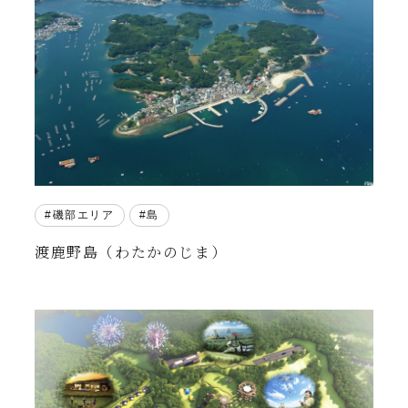
磯部エリア
島
渡鹿野島（わたかのじま）