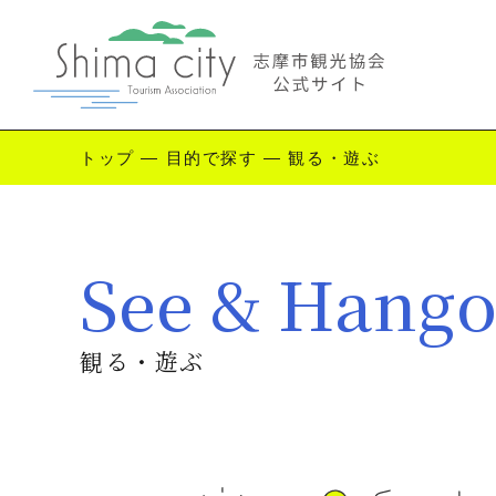
トップ
—
目的で探す
—
観る・遊ぶ
Enjoy Shima
See & Hango
志摩を楽しむ
観
観る・遊ぶ