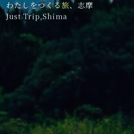
わたしをつくる
旅
、志摩
J
u
s
t
T
r
i
p
,
S
h
i
m
a