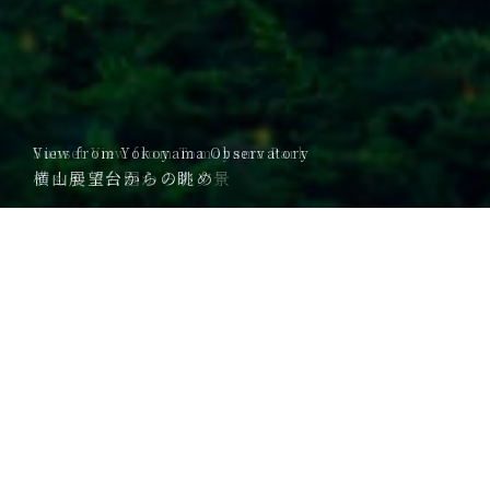
View from Yokoyama Observatory
Fresh Green Kochia at Shima City Tourist Farm
横山展望台からの眺め
新緑コキア【志摩市観光農園】
PR