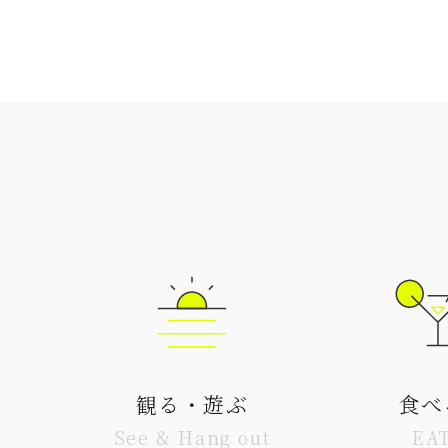
観る・遊ぶ
食べ
See & Hang out
EA