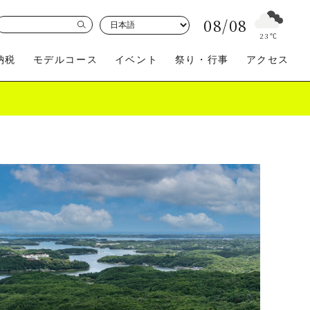
08/08
23
℃
納税
モデルコース
イベント
祭り・行事
アクセス
買う
体験