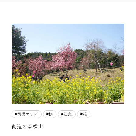
阿児エリア
桜
紅葉
花
創造の森横山