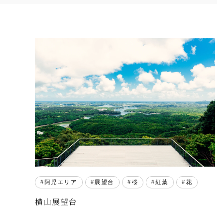
阿児エリア
展望台
桜
紅葉
花
横山展望台