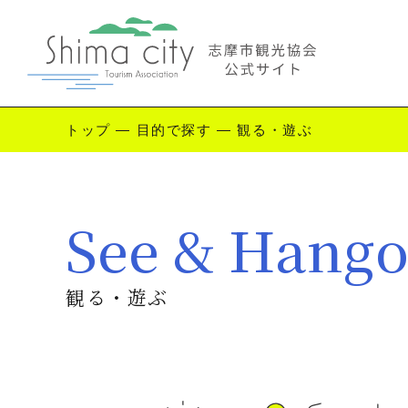
トップ
—
目的で探す
—
観る・遊ぶ
Enjoy Shima
See & Hango
志摩を楽しむ
観
観る・遊ぶ