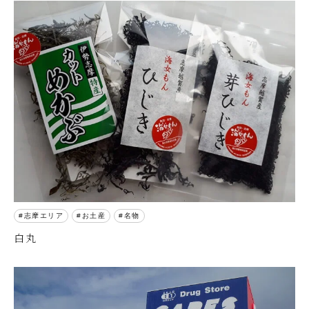
志摩エリア
お土産
名物
白丸