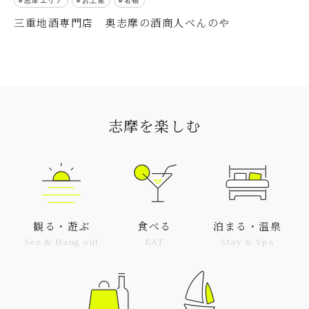
志摩エリア
お土産
名物
三重地酒専門店 奥志摩の酒商人べんのや
志摩を楽しむ
観る・遊ぶ
食べる
泊まる・温泉
See & Hang out
EAT
Stay & Spa