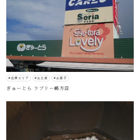
志摩エリア
お土産
お菓子
ぎゅーとら ラブリー鵜方店