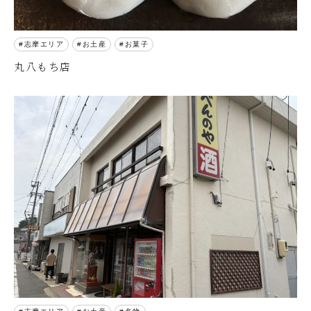
志摩エリア
お土産
お菓子
丸八もち店