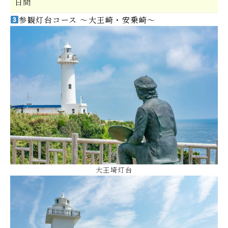
日間
参観灯台コース
～
大
王崎・
安
乗崎～
大王埼灯台