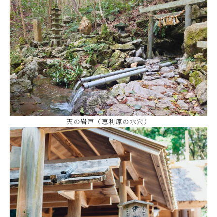
天の岩戸（恵利原の水穴）