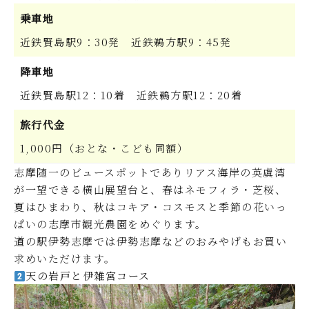
乗車地
近鉄賢島駅9：30発 近鉄鵜方駅9：45発
降車地
近鉄賢島駅12：10着 近鉄鵜方駅12：20着
旅行代金
1,000円（おとな・こども同額）
志摩随一のビュースポットでありリアス海岸の英虞湾
が一望できる横山展望台と、春はネモフィラ・芝桜、
夏はひまわり、秋はコキア・コスモスと季節の花いっ
ぱいの志摩市観光農園をめぐります。
道の駅伊勢志摩では伊勢志摩などのおみやげもお買い
求めいただけます。
天の岩戸と伊雑宮コース