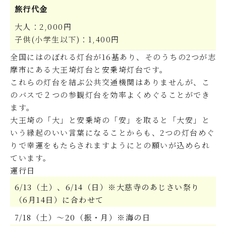
旅行代金
大人：2,000円
子供(小学生以下)：1,400円
全国にはのぼれる灯台が16基あり、そのうちの2つが志
摩市にある大王埼灯台と安乗埼灯台です。
これらの灯台を結ぶ公共交通機関はありませんが、こ
のバスで２つの参観灯台を効率よくめぐることができ
ます。
大王埼の「大」と安乗埼の「安」を取ると「大安」と
いう縁起のいい言葉になることからも、2つの灯台めぐ
りで幸運をもたらされますようにとの願いが込められ
ています。
運行日
6/13（土）、6/14（日）※大慈寺のあじさい祭り
（6月14日）に合わせて
7/18（土）～20（振・月）※海の日