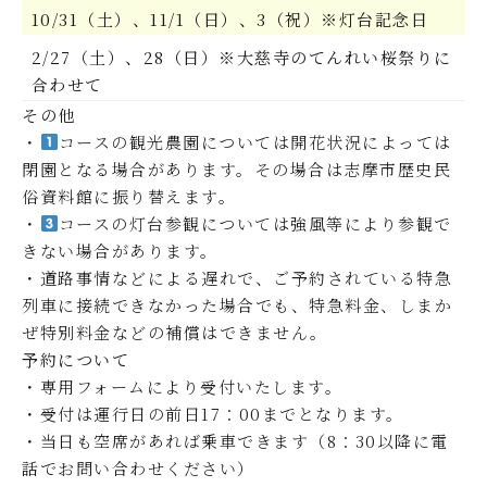
10/31（土）、11/1（日）、3（祝）※灯台記念日
2/27（土）、28（日）※大慈寺のてんれい桜祭りに
合わせて
その他
・
コースの観光農園については開花状況によっては
閉園となる場合があります。その場合は志摩市歴史民
俗資料館に振り替えます。
・
コースの灯台参観については強風等により参観で
きない場合があります。
・道路事情などによる遅れで、ご予約されている特急
列車に接続できなかった場合でも、特急料金、しまか
ぜ特別料金などの補償はできません。
予約について
・専用フォームにより受付いたします。
・受付は運行日の前日17：00までとなります。
・当日も空席があれば乗車できます（8：30以降に電
話でお問い合わせください）