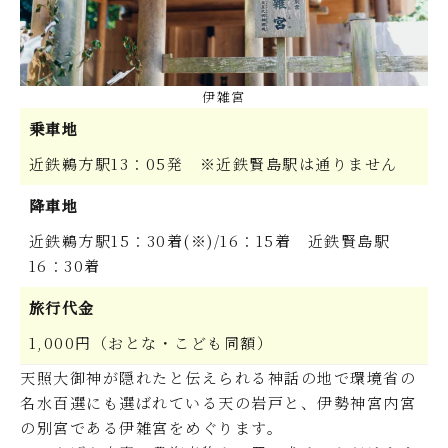
伊雑宮
乗車地
近鉄鵜方駅13：05発 ※近鉄賢島駅は通りません
降車地
近鉄鵜方駅15：30着(※)/16：15着 近鉄賢島駅
16：30着
旅行代金
1,000円（おとな・こども同額）
天照大御神が隠れたと伝えられる神話の地で環境省の
名水百選にも選ばれている天の岩戸と、伊勢神宮内宮
の別宮である伊雑宮をめぐります。