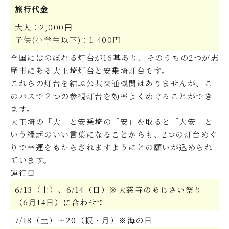
旅行代金
大人：2,000円
子供(小学生以下)：1,400円
全国にはのぼれる灯台が16基あり、そのうちの2つが志
摩市にある大王埼灯台と安乗埼灯台です。
これらの灯台を結ぶ公共交通機関はありませんが、こ
のバスで２つの参観灯台を効率よくめぐることができ
ます。
大王埼の「大」と安乗埼の「安」を取ると「大安」と
いう縁起のいい言葉になることからも、2つの灯台めぐ
りで幸運をもたらされますようにとの願いが込められ
ています。
運行日
6/13（土）、6/14（日）※大慈寺のあじさい祭り
（6月14日）に合わせて
7/18（土）～20（振・月）※海の日