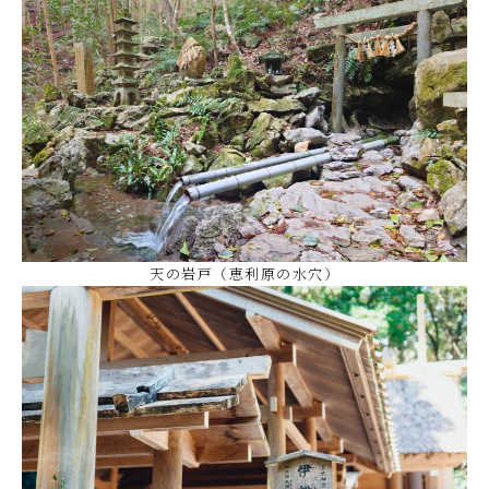
天の岩戸（恵利原の水穴）