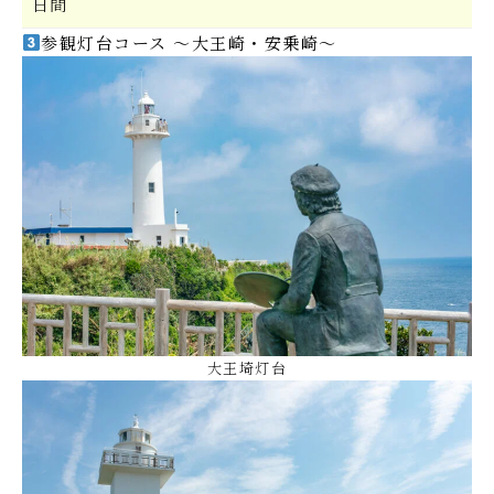
日間
参観灯台コース
～
大
王崎・
安
乗崎～
大王埼灯台