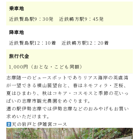
乗車地
近鉄賢島駅9：30発 近鉄鵜方駅9：45発
降車地
近鉄賢島駅12：10着 近鉄鵜方駅12：20着
旅行代金
1,000円（おとな・こども同額）
志摩随一のビュースポットでありリアス海岸の英虞湾
が一望できる横山展望台と、春はネモフィラ・芝桜、
夏はひまわり、秋はコキア・コスモスと季節の花いっ
ぱいの志摩市観光農園をめぐります。
道の駅伊勢志摩では伊勢志摩などのおみやげもお買い
求めいただけます。
天の岩戸と伊雑宮コース