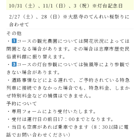
10/31（土）、11/1（日）、3（祝）※灯台記念日
2/27（土）、28（日）※大慈寺のてんれい桜祭りに
合わせて
その他
・
コースの観光農園については開花状況によっては
閉園となる場合があります。その場合は志摩市歴史民
俗資料館に振り替えます。
・
コースの灯台参観については強風等により参観で
きない場合があります。
・道路事情などによる遅れで、ご予約されている特急
列車に接続できなかった場合でも、特急料金、しまか
ぜ特別料金などの補償はできません。
予約について
・専用フォームにより受付いたします。
・受付は運行日の前日17：00までとなります。
・当日も空席があれば乗車できます（8：30以降に電
話でお問い合わせください）