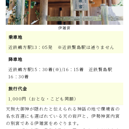
伊雑宮
乗車地
近鉄鵜方駅13：05発 ※近鉄賢島駅は通りません
降車地
近鉄鵜方駅15：30着(※)/16：15着 近鉄賢島駅
16：30着
旅行代金
1,000円（おとな・こども同額）
天照大御神が隠れたと伝えられる神話の地で環境省の
名水百選にも選ばれている天の岩戸と、伊勢神宮内宮
の別宮である伊雑宮をめぐります。