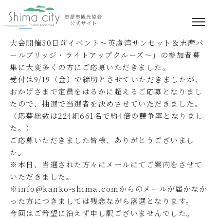
「英虞湾サンセット＆志摩パールブリッジ・ライトア
ップクルーズ」の抽選結果について
10/11（土）に実施予定の「第44回全国豊かな海づくり
大会開催30日前イベント～英虞湾サンセット＆志摩パ
ールブリッジ・ライトアップクルーズ～」の参加者募
集に大変多くの方にご応募いただきました。
受付は9/19（金）で締切とさせていただきましたが、
おかげさまで定員をはるかに超えるご応募となりまし
たので、抽選で当選者を決めさせていただきました。
（応募総数は224組661名で約4倍の競争率となりまし
た。）
ご応募いただきました皆様、ありがとうございまし
た。
※本日、当選された方々にメールにてご案内をさせて
いただきました。
※
info@kanko-shima.com
からのメールが届かなか
った方につきましては残念ながら落選となります。
今回はご希望に沿えず申し訳ございませんでした。