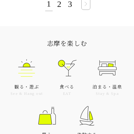
1
2
3
志摩を楽しむ
観る・遊ぶ
食べる
泊まる・温泉
See & Hang out
EAT
Stay & Spa