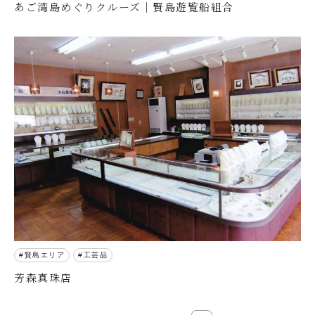
あご湾島めぐりクルーズ｜賢島遊覧船組合
賢島エリア
工芸品
芳森真珠店