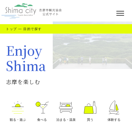
トップ
—
目的で探す
Enjoy
Shima
志摩を楽しむ
観る・遊ぶ
食べる
泊まる・温泉
買う
体験する