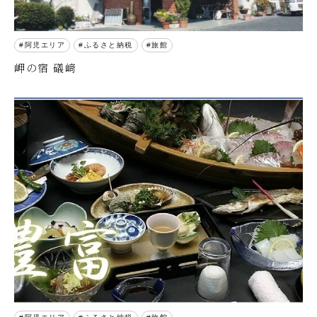
阿児エリア
ふるさと納税
旅館
岬の宿 礒﨑