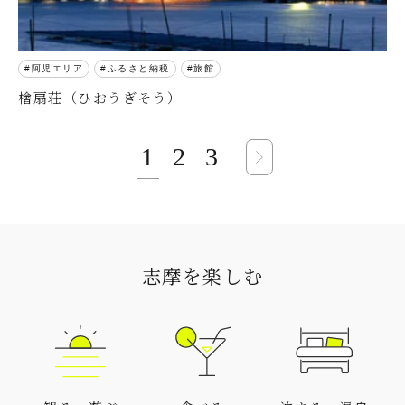
阿児エリア
ふるさと納税
旅館
檜扇荘（ひおうぎそう）
1
2
3
志摩を楽しむ