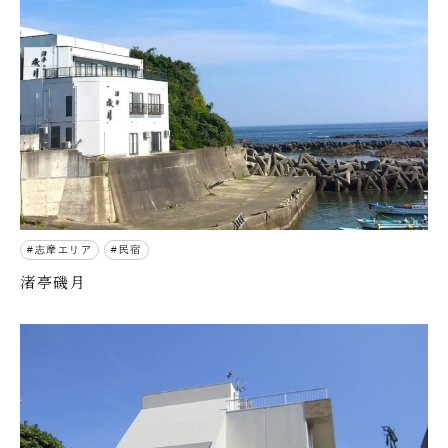
志摩エリア
民宿
渚亭磯月