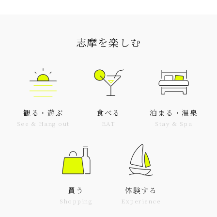
志摩を楽しむ
観る・遊ぶ
食べる
泊まる・温泉
See & Hang out
EAT
Stay & Spa
買う
体験する
Shopping
Experience