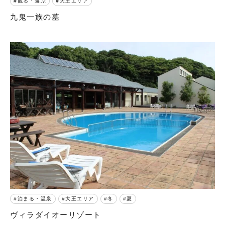
観る・遊ぶ
大王エリア
九鬼一族の墓
泊まる・温泉
大王エリア
冬
夏
ヴィラダイオーリゾート