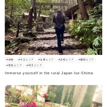
体験
大王エリア
志摩エリア
浜島エリア
磯部エリア
賢島エリア
阿児エリア
Immerse yourself in the rural Japan Ise-Shima