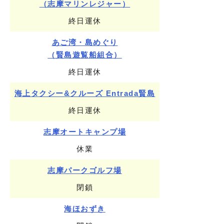
（志摩マリンレジャー）
終日運休
あご湾・島めぐり
（賢島遊覧船組合）
終日運休
海上タクシー&クルーズ Entrada賢島
終日運休
志摩オートキャンプ場
休業
志摩パークゴルフ場
閉鎖
海ほおずき