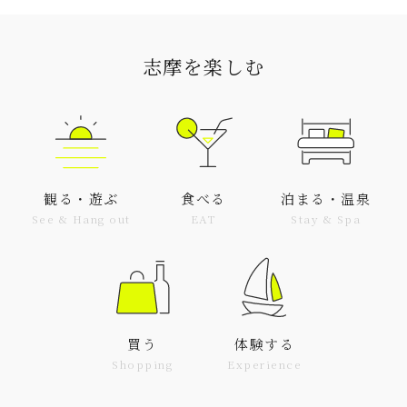
志摩を楽しむ
観る・遊ぶ
食べる
泊まる・温泉
See & Hang out
EAT
Stay & Spa
買う
体験する
Shopping
Experience