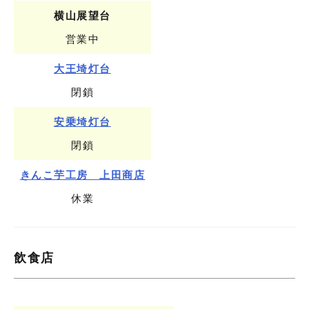
横山展望台
営業中
大王埼灯台
閉鎖
安乗埼灯台
閉鎖
きんこ芋工房 上田商店
休業
飲食店