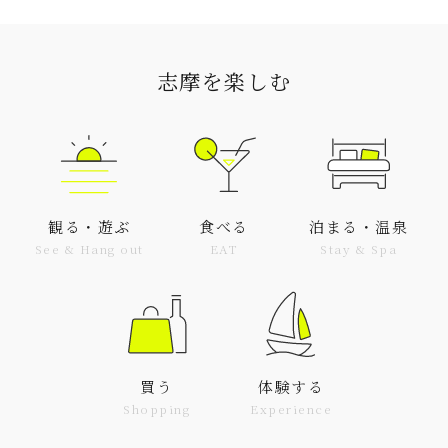
志摩を楽しむ
観る・遊ぶ
食べる
泊まる・温泉
See & Hang out
EAT
Stay & Spa
買う
体験する
Shopping
Experience