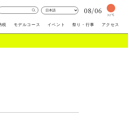
08/06
32
℃
納税
モデルコース
イベント
祭り・行事
アクセス
買う
体験