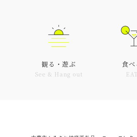
観る・遊ぶ
食べ
See & Hang out
EA