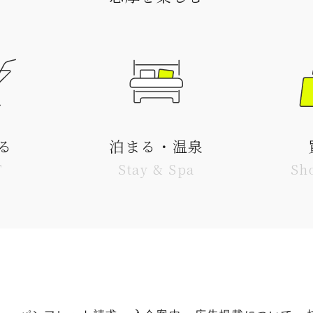
る
泊まる・温泉
T
Stay & Spa
Sh