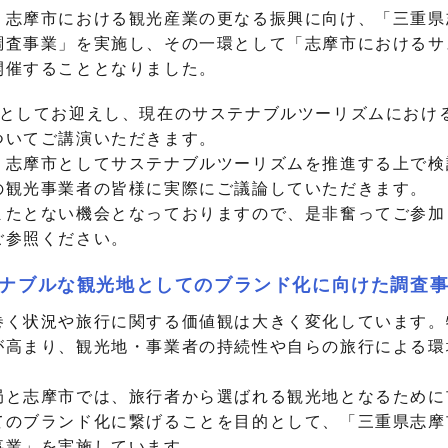
、志摩市における観光産業の更なる振興に向け、「三重県
調査事業」を実施し、その一環として「志摩市におけるサ
開催することとなりました。
師としてお迎えし、現在のサステナブルツーリズムにおけ
ついてご講演いただきます。
、志摩市としてサステナブルツーリズムを推進する上で検
の観光事業者の皆様に実際にご議論していただきます。
またとない機会となっておりますので、是非奮ってご参加
ご参照ください。
ナブルな観光地としてのブランド化に向けた調査
巻く状況や旅行に関する価値観は大きく変化しています。
が高まり、観光地・事業者の持続性や自らの旅行による環
局と志摩市では、旅行者から選ばれる観光地となるために
てのブランド化に繋げることを目的として、「三重県志摩
事業」を実施しています。