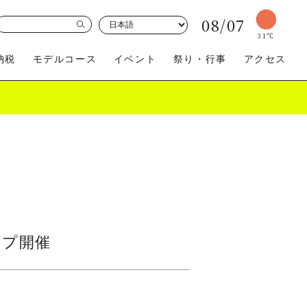
08/07
31
℃
納税
モデルコース
イベント
祭り・行事
アクセス
買う
体験
ップ開催