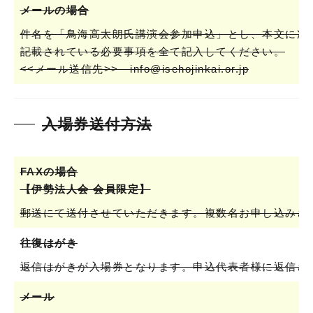
メールの場合
件名を「鳥海高太朗氏講演会参加申込」とし、本文に次
記載されている必要事項を全て記入してください。
<<メール送信先>> info@isehojinkai.or.jp
入場券送付方法
FAXの場合
【伊勢法人会 会員限定】
郵送にて送付させていただきます。複数名お申し込みさ
往復はがき
返信はがきが入場券となります。申込代表者様に返信さ
メール