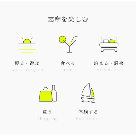
志摩を楽しむ
観る・遊ぶ
食べる
泊まる・温泉
See & Hang out
EAT
Stay & Spa
買う
体験する
Shopping
Experience