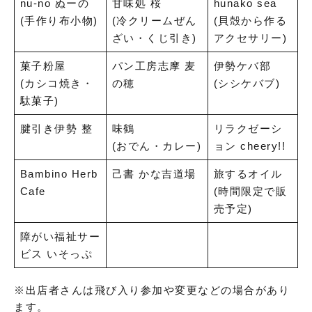
nu-no ぬーの
甘味処 桜
hunako sea
(手作り布小物)
(冷クリームぜん
(貝殻から作る
ざい・くじ引き)
アクセサリー)
菓子粉屋
パン工房志摩 麦
伊勢ケバ部
(カシコ焼き・
の穂
(シシケバブ)
駄菓子)
腱引き伊勢 整
味鶴
リラクゼーシ
(おでん・カレー)
ョン cheery!!
Bambino Herb
己書 かな吉道場
旅するオイル
Cafe
(時間限定で販
売予定)
障がい福祉サー
ビス いそっぷ
※出店者さんは飛び入り参加や変更などの場合があり
ます。