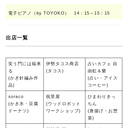
電子ピアノ（by TOYOKO） 14：15～15：15
出店一覧
笑う門には福来
伊勢タコス商店
占いカフェ 自
る
(タコス)
由虹＆樂
(かぎ針編み作
(占い・アイス
品)
コーヒー)
soraco
祝里屋
ひまわりきっ
(かき氷・豆腐
(ウッドロボット
ちん
ドーナツ)
ワークショップ)
(唐揚げ・お惣
菜)