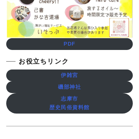
PDF
お役立ちリンク
伊雑宮
磯部神社
志摩市
歴史民俗資料館