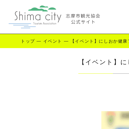
トップ
—
イベント
—
【イベント】にしおか健康
Enjoy Shima
【イベント】に
志摩を楽しむ
観