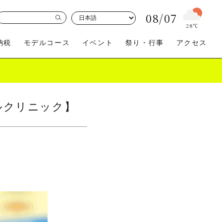
08/07
28
℃
納税
モデルコース
イベント
祭り・行事
アクセス
ルクリニック】
買う
体験