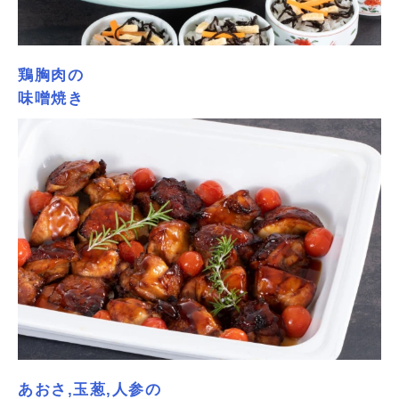
鶏胸肉の
味噌焼き
あおさ,玉葱,人参の