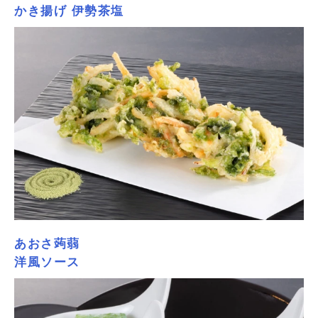
かき揚げ 伊勢茶塩
あおさ蒟蒻
洋風ソース