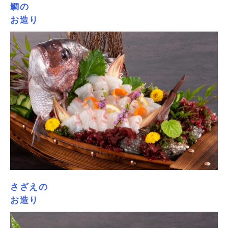
鯛の
お造り
さざえの
お造り