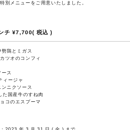
て特別メニューをご用意いたしました。
 ¥7,700( 税込 )
伊勢鶏とミガス
たカツオのコンフィ
ソース
ルティージャ
ニンニクソース
熱した国産牛のすね肉
チョコのエスプーマ
3 年 3 月 31 日 ( 金 ) まで