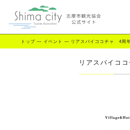
トップ
—
イベント
—
リアスバイココチャ 4周
Enjoy Shima
リアスバイココ
志摩を楽しむ
観