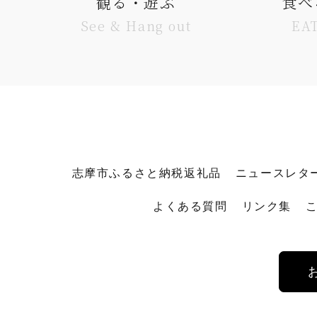
観る・遊ぶ
食べ
See & Hang out
EA
志摩市ふるさと納税返礼品
ニュースレタ
よくある質問
リンク集