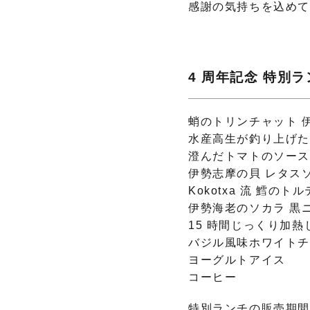
感謝の気持ちを込め
4 周年記念 特別ランチ
蛸のトリンチャット 
水産高生が釣り上げ
澄んだトマトのソース
伊勢志摩の貝 レタス
Kokotxa 流 鱈のト
伊勢海老のソカラ 黒
15 時間じっくり加
バジル風味ホワイト
ヨーグルトアイス
コーヒー
特別ランチの販売期間：202