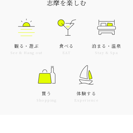
志摩を楽しむ
観る・遊ぶ
食べる
泊まる・温泉
See & Hang out
EAT
Stay & Spa
買う
体験する
Shopping
Experience