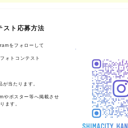
テスト応募方法
gramをフォローして
園フォトコンテスト
品が当たります。
gramやポスター等へ掲載させ
あります。