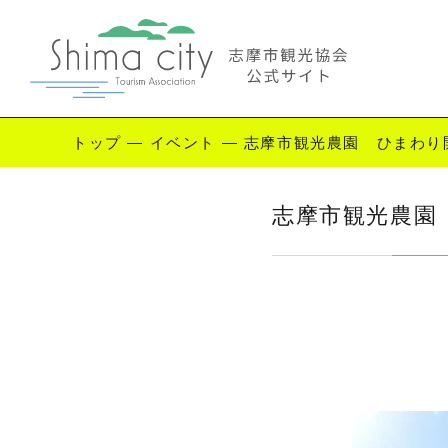
トップ
—
イベント
—
志摩市観光農園 ひまわり開
Enjoy Shima
志摩市観光農園 
志摩を楽しむ
観