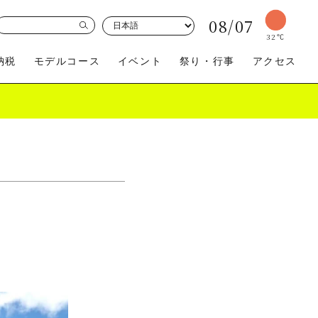
08/07
32
℃
納税
モデルコース
イベント
祭り・行事
アクセス
買う
体験