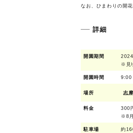
なお、ひまわりの開
詳細
開園期間
202
※見
開園時間
9:00
場所
志摩
料金
30
※8
駐車場
約1