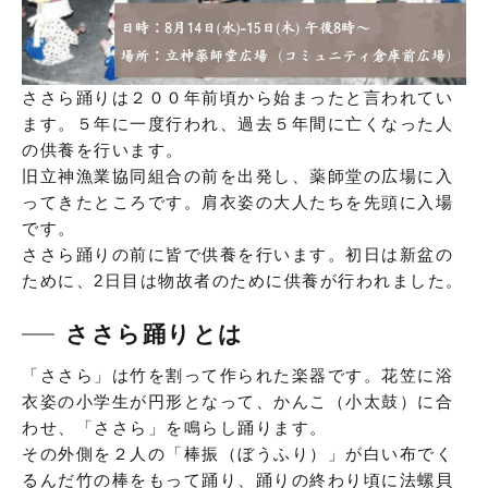
ささら踊りは２００年前頃から始まったと言われてい
ます。５年に一度行われ、過去５年間に亡くなった人
の供養を行います。
旧立神漁業協同組合の前を出発し、薬師堂の広場に入
ってきたところです。肩衣姿の大人たちを先頭に入場
です。
ささら踊りの前に皆で供養を行います。初日は新盆の
ために、2日目は物故者のために供養が行われました。
ささら踊りとは
「ささら」は竹を割って作られた楽器です。花笠に浴
衣姿の小学生が円形となって、かんこ（小太鼓）に合
わせ、「ささら」を鳴らし踊ります。
その外側を２人の「棒振（ぼうふり）」が白い布でく
るんだ竹の棒をもって踊り、踊りの終わり頃に法螺貝