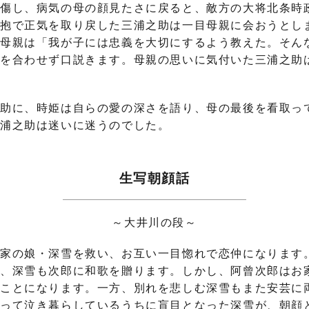
傷し、病気の母の顔見たさに戻ると、敵方の大将北条時
抱で正気を取り戻した三浦之助は一目母親に会おうとし
た母親は「我が子には忠義を大切にするよう教えた。そん
を合わせず口説きます。母親の思いに気付いた三浦之助
助に、時姫は自らの愛の深さを語り、母の最後を看取っ
三浦之助は迷いに迷うのでした。
生写朝顔話
～大井川の段～
家の娘・深雪を救い、お互い一目惚れで恋仲になります
、深雪も次郎に和歌を贈ります。しかし、阿曾次郎はお
ことになります。一方、別れを悲しむ深雪もまた安芸に
慕って泣き暮らしているうちに盲目となった深雪が、朝顔