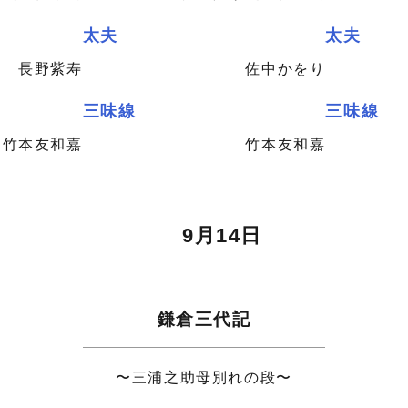
太夫
太夫
長野紫寿
佐中かをり
三味線
三味線
竹本友和嘉
竹本友和嘉
9月14日
鎌倉三代記
〜三浦之助母別れの段〜