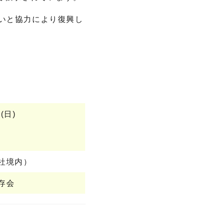
いと協力により復興し
(日)
社境内）
存会