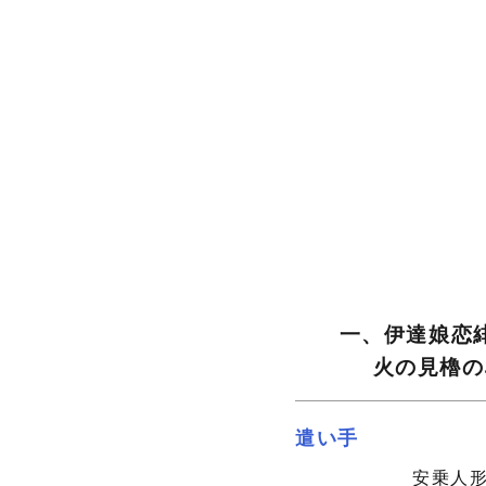
一、伊達娘恋
火の見櫓の
遣い手
安乗人