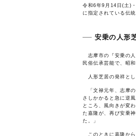
令和6年9月14日(土
に指定されている伝
安乗の人形
志摩市の『安乗の人
民俗伝承芸能で、昭和
人形芝居の発祥とし
「文禄元年、志摩の国
さしかかると急に逆風
ところ、風向きが変
た嘉隆が、再び安乗
た。」
このときに嘉隆から