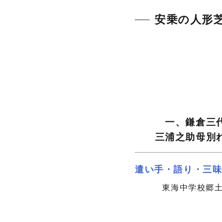
安乗の人形
一、鎌倉三
三浦之助母別
遣い手・語り・三
東海中学校郷