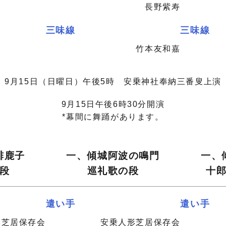
長野紫寿
三味線
三味線
竹本友和嘉
9月15日（日曜日）午後5時 安乗神社奉納三番叟上演
9月15日午後6時30分開演
*幕間に舞踊があります。
緋鹿子
一、傾城阿波の鳴門
一、
段
巡礼歌の段
十
遣い手
遣い手
形芝居保存会
安乗人形芝居保存会