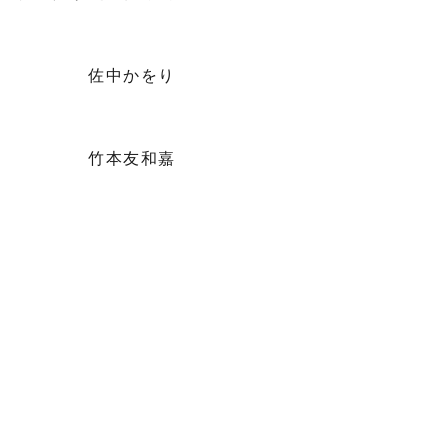
佐中かをり
竹本友和嘉