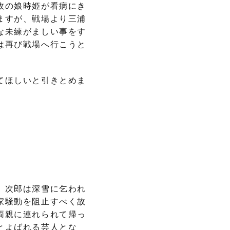
政の娘時姫が看病にき
ますが、戦場より三浦
な未練がましい事をす
は再び戦場へ行こうと
てほしいと引きとめま
。次郎は深雪に乞われ
家騒動を阻止すべく故
両親に連れられて帰っ
とよばれる芸人とな