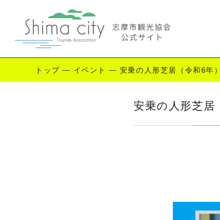
トップ
—
イベント
—
安乗の人形芝居（令和6年
Enjoy Shima
安乗の人形芝居
志摩を楽しむ
観