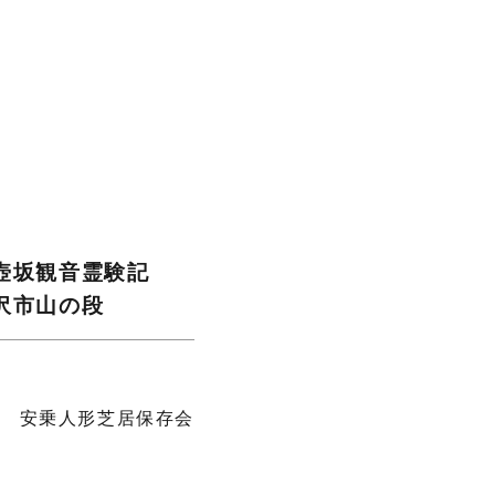
壺坂観音霊験記
沢市山の段
安乗人形芝居保存会