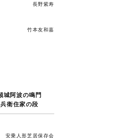
長野紫寿
竹本友和嘉
傾城阿波の鳴門
郎兵衛住家の段
安乗人形芝居保存会