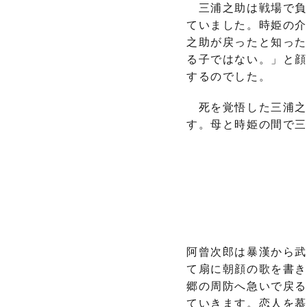
三浦之助は戦場で負
ていました。時姫の介
之助が戻ったと知っ
る子ではない。」と顔
するのでした。
死を覚悟した三浦之
す。母と時姫の間で
阿曾次郎は暴漢から武
て扇に朝顔の歌を書き
郷の周防へ急いで戻る
ていきます。恋人を