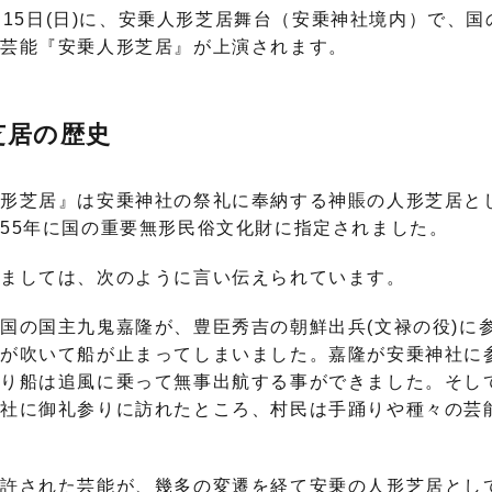
)・15日(日)に、安乗人形芝居舞台（安乗神社境内）で、
統芸能『安乗人形芝居』が上演されます。
芝居の歴史
形芝居』は安乗神社の祭礼に奉納する神賬の人形芝居と
55年に国の重要無形民俗文化財に指定されました。
ましては、次のように言い伝えられています。
の国主九鬼嘉隆が、豊臣秀吉の朝鮮出兵(文禄の役)に
が吹いて船が止まってしまいました。嘉隆が安乗神社に
わり船は追風に乗って無事出航する事ができました。そし
神社に御礼参りに訪れたところ、村民は手踊りや種々の芸
許された芸能が、幾多の変遷を経て安乗の人形芝居とし