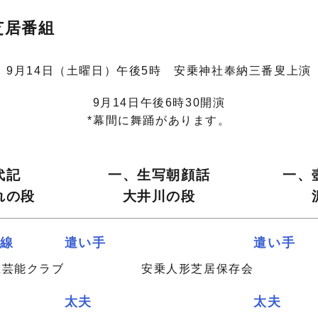
芝居番組
9月14日（土曜日）午後5時 安乗神社奉納三番叟上演
9月14日午後6時30開演
*幕間に舞踊があります。
代記
一、生写朝顔話
一、
れの段
大井川の段
味線
遣い手
遣い手
土芸能クラブ
安乗人形芝居保存会
太夫
太夫