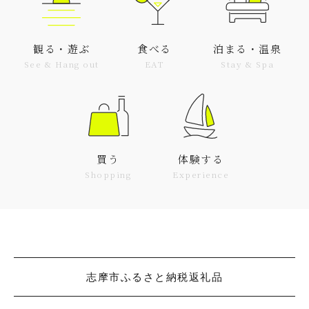
観る・遊ぶ
食べる
泊まる・温泉
See & Hang out
EAT
Stay & Spa
買う
体験する
Shopping
Experience
志摩市ふるさと納税返礼品