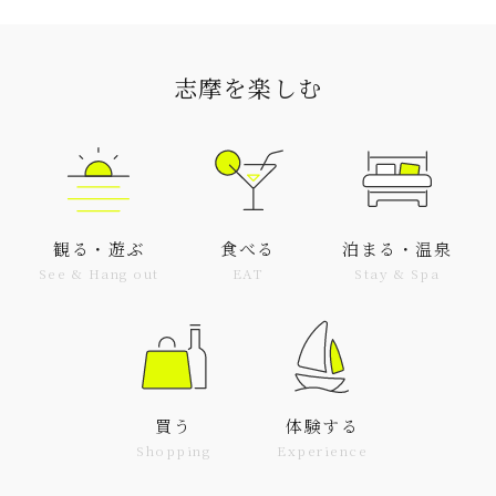
志摩を楽しむ
観る・遊ぶ
食べる
泊まる・温泉
See & Hang out
EAT
Stay & Spa
買う
体験する
Shopping
Experience