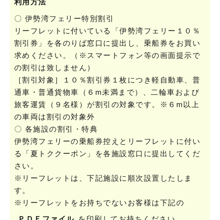
利用方法
〇 伊勢湾フェリー特別割引
リーフレットに付いている「伊勢湾フェリー１０％
割引券」を各のりば窓口に提出し、乗船券をお買い
求めください。（※スマートフォン等の画面提示で
の割引は致しません）
［割引対象］１０％割引券１枚につき軽自動車、普
通車・普通貨物車（６m未満まで）、二輪車および
旅客運賃（９名様）が割引の対象です。※６m以上
の車両は割引の対象外
〇 各施設の割引・特典
伊勢湾フェリーの乗船券控えとリーフレットに付い
る「夏トククーポン」を各施設窓口に提出してくだ
さい。
※リーフレットは、下記施設に順次設置したしま
す。
※リーフレットをお持ちでないお客様は下記の
ＰＤＦファイル
を印刷してお持ちください。