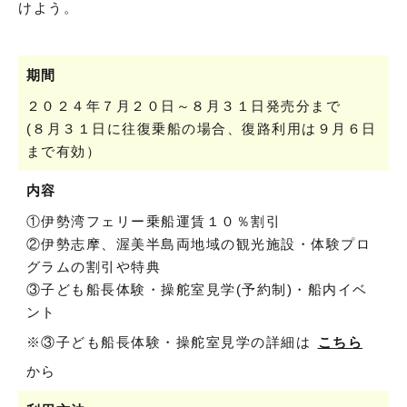
けよう。
期間
２０２４年７月２０日～８月３１日発売分まで
(８月３１日に往復乗船の場合、復路利用は９月６日
まで有効）
内容
①伊勢湾フェリー乗船運賃１０％割引
②伊勢志摩、渥美半島両地域の観光施設・体験プロ
グラムの割引や特典
③子ども船長体験・操舵室見学(予約制)・船内イベ
ント
※③子ども船長体験・操舵室見学の詳細は
こちら
から