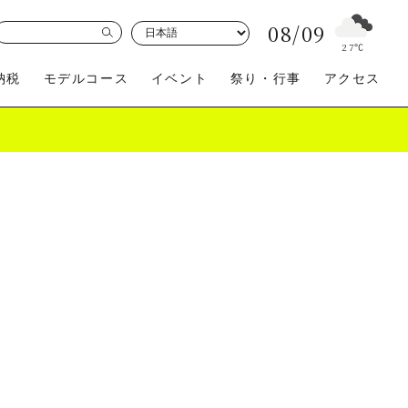
08/09
27
℃
納税
モデルコース
イベント
祭り・行事
アクセス
買う
体験