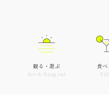
観る・遊ぶ
食べ
See & Hang out
EA