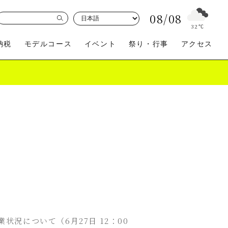
08/08
32
℃
納税
モデルコース
イベント
祭り・行事
アクセス
買う
体験
況について（6月27日 12：00