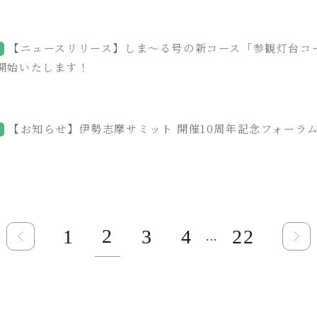
【ニュースリリース】しま～る号の新コース「参観灯台コ
会
開始いたします！
【お知らせ】伊勢志摩サミット 開催10周年記念フォーラ
会
2
1
3
4
22
...