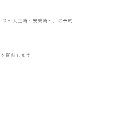
ース～大王崎・安乗崎～」の予約
ムを開催します