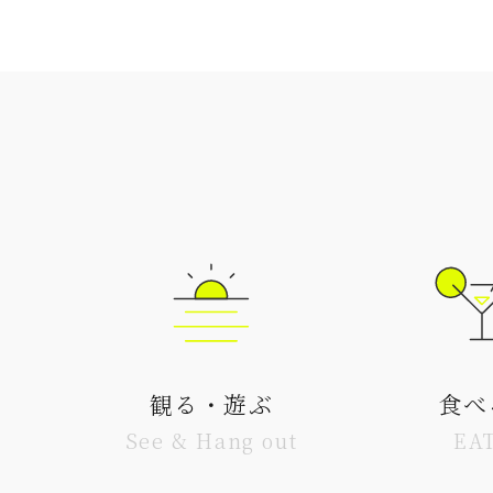
観る・遊ぶ
食べ
See & Hang out
EA