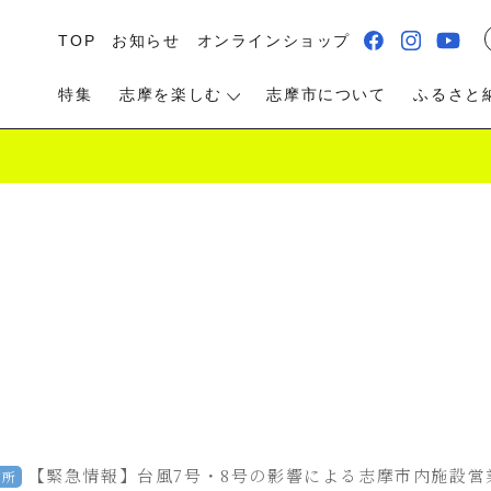
TOP
お知らせ
オンラインショップ
特集
志摩を楽しむ
志摩市について
ふるさと
る・遊ぶ
食べる
泊まる・温泉
【緊急情報】台風7号・8号の影響による志摩市内施設営業状
内所