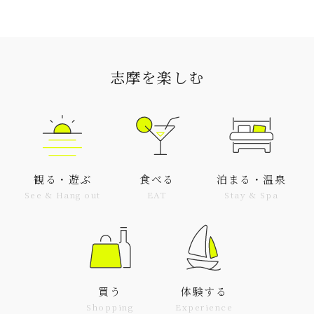
志摩を楽しむ
観る・遊ぶ
食べる
泊まる・温泉
See & Hang out
EAT
Stay & Spa
買う
体験する
Shopping
Experience