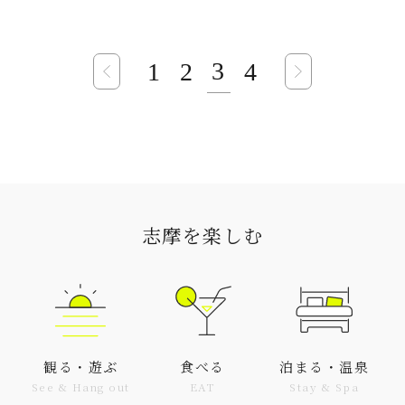
3
1
2
4
志摩を楽しむ
観る・遊ぶ
食べる
泊まる・温泉
See & Hang out
EAT
Stay & Spa