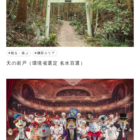
観る・遊ぶ
磯部エリア
天の岩戸（環境省選定 名水百選）