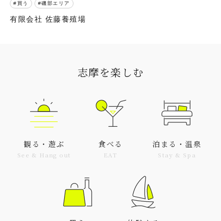
買う
磯部エリア
有限会社 佐藤養殖場
志摩を楽しむ
観る・遊ぶ
食べる
泊まる・温泉
See & Hang out
EAT
Stay & Spa