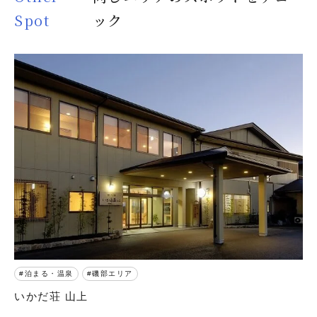
Spot
ック
泊まる・温泉
磯部エリア
いかだ荘 山上