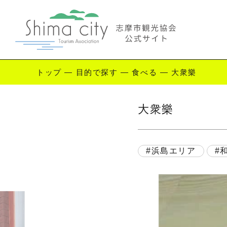
トップ
—
目的で探す
—
食べる
—
大衆樂
Enjoy Shima
大衆樂
志摩を楽しむ
観
浜島エリア