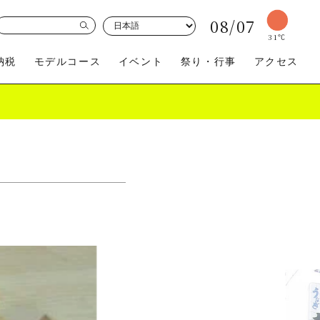
08/07
31
℃
納税
モデルコース
イベント
祭り・行事
アクセス
買う
体験