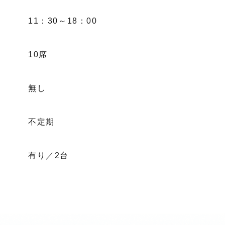
11：30～18：00
10席
無し
不定期
有り／2台