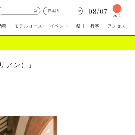
08/07
25
℃
納税
モデルコース
イベント
祭り・行事
アクセス
（リアン）」
買う
体験