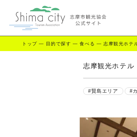
トップ
—
目的で探す
—
食べる
—
志摩観光ホテル
Enjoy Shima
志摩観光ホテル 
志摩を楽しむ
観
賢島エリア