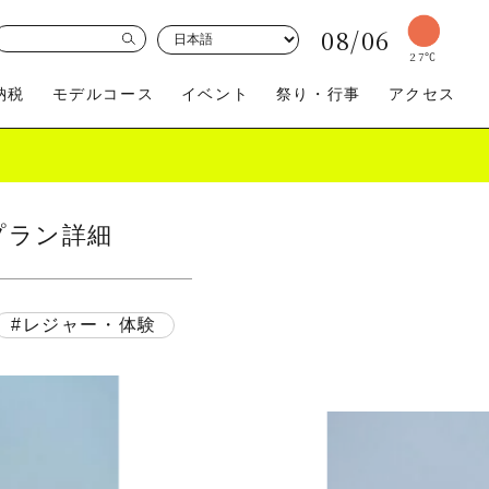
08/06
27
℃
納税
モデルコース
イベント
祭り・行事
アクセス
プラン詳細
買う
体験
レジャー・体験