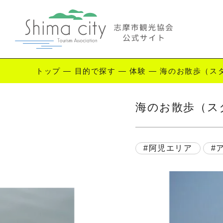
トップ
—
目的で探す
—
体験
—
海のお散歩（ス
Enjoy Shima
海のお散歩（ス
志摩を楽しむ
観
阿児エリア