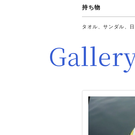
持ち物
タオル、サンダル、日
Galler