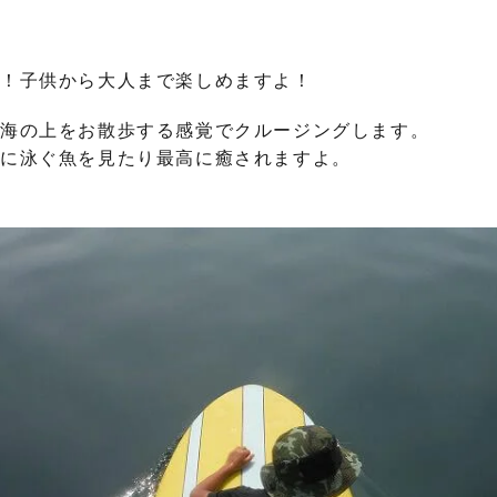
グ！子供から大人まで楽しめますよ！
で海の上をお散歩する感覚でクルージングします。
中に泳ぐ魚を見たり最高に癒されますよ。
。