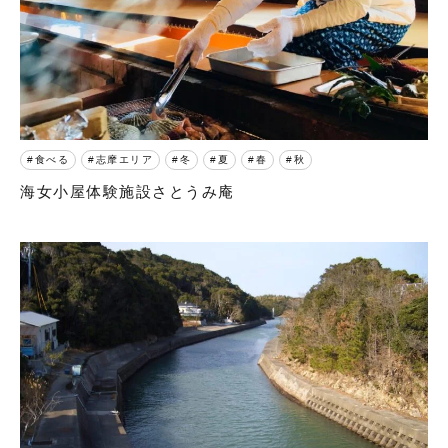
食べる
志摩エリア
冬
夏
春
秋
海女小屋体験施設さとうみ庵