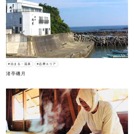
泊まる・温泉
志摩エリア
渚亭磯月