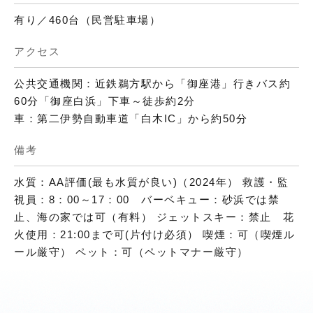
有り／460台（民営駐車場）
アクセス
公共交通機関：近鉄鵜方駅から「御座港」行きバス約
60分「御座白浜」下車～徒歩約2分
車：第二伊勢自動車道「白木IC」から約50分
備考
水質：AA評価(最も水質が良い)（2024年） 救護・監
視員：8：00～17：00 バーベキュー：砂浜では禁
止、海の家では可（有料） ジェットスキー：禁止 花
火使用：21:00まで可(片付け必須） 喫煙：可（喫煙ル
ール厳守） ペット：可（ペットマナー厳守）