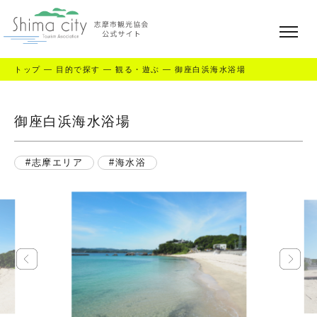
トップ
—
目的で探す
—
観る・遊ぶ
—
御座白浜海水浴場
御座白浜海水浴場
志摩エリア
海水浴