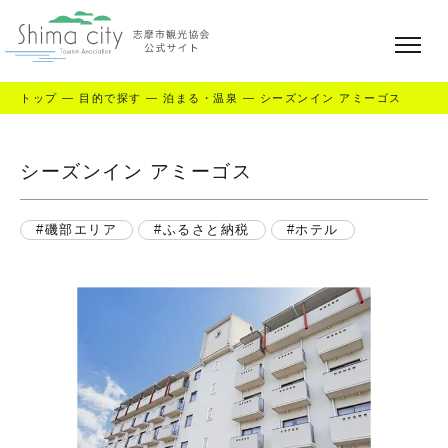
トップ
—
目的で探す
—
泊まる・温泉
—
シーズンイン アミーゴス
シーズンイン アミーゴス
磯部エリア
ふるさと納税
ホテル