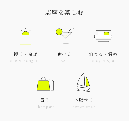
志摩を楽しむ
観る・遊ぶ
食べる
泊まる・温泉
See & Hang out
EAT
Stay & Spa
買う
体験する
Shopping
Experience