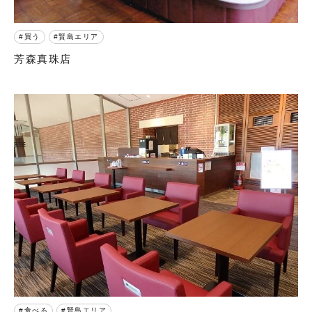
買う
賢島エリア
芳森真珠店
食べる
賢島エリア