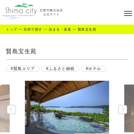
トップ
—
目的で探す
—
泊まる・温泉
—
賢島宝生苑
賢島宝生苑
賢島エリア
ふるさと納税
ホテル