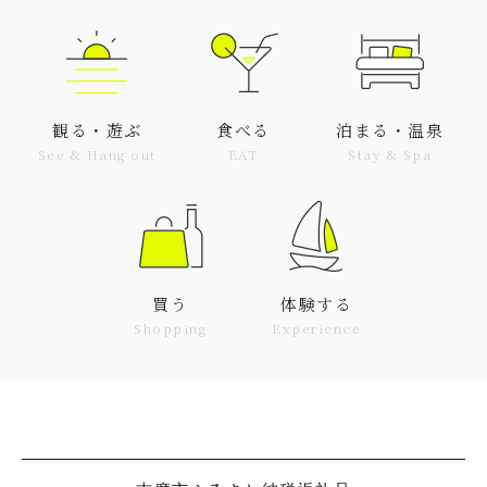
観る・遊ぶ
食べる
泊まる・温泉
See & Hang out
EAT
Stay & Spa
買う
体験する
Shopping
Experience