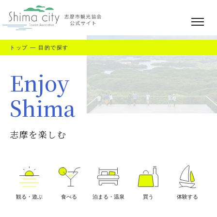
トップ
—
目的で探す
Enjoy
Shima
志摩を楽しむ
観る・遊ぶ
食べる
泊まる・温泉
買う
体験する