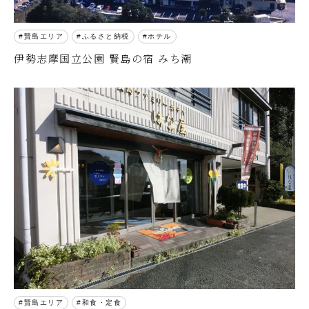
賢島エリア
ふるさと納税
ホテル
伊勢志摩国立公園 賢島の宿 みち潮
賢島エリア
和食・定食