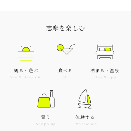
志摩を楽しむ
観る・遊ぶ
食べる
泊まる・温泉
See & Hang out
EAT
Stay & Spa
買う
体験する
Shopping
Experience