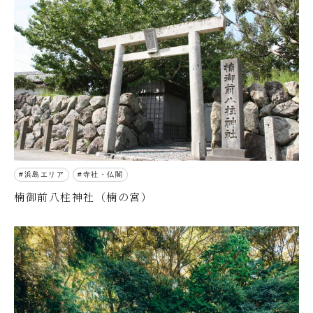
浜島エリア
寺社・仏閣
楠御前八柱神社（楠の宮）