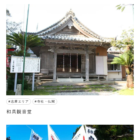
志摩エリア
寺社・仏閣
和具観音堂