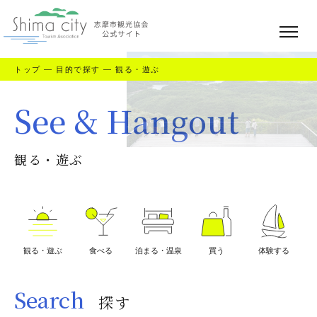
トップ
—
目的で探す
—
観る・遊ぶ
See & Hangout
観る・遊ぶ
観る・遊ぶ
食べる
泊まる・温泉
買う
体験する
Search
探す