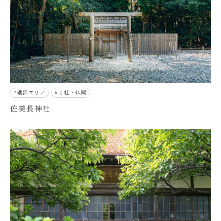
磯部エリア
寺社・仏閣
佐美長神社