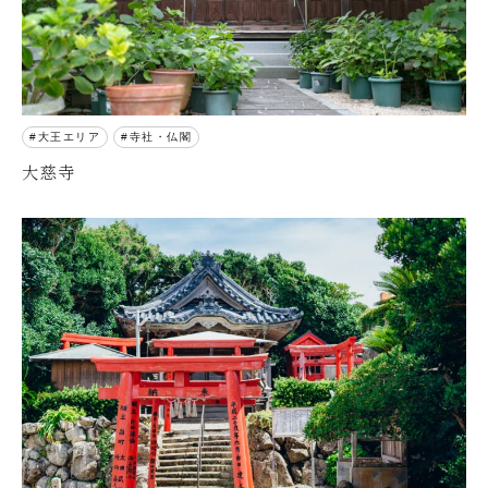
大王エリア
寺社・仏閣
大慈寺