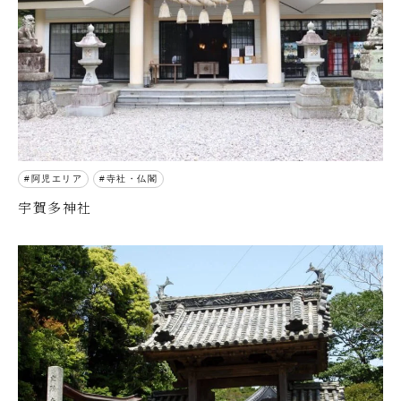
阿児エリア
寺社・仏閣
宇賀多神社