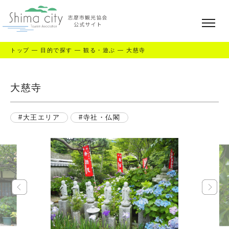
トップ
—
目的で探す
—
観る・遊ぶ
—
大慈寺
大慈寺
大王エリア
寺社・仏閣