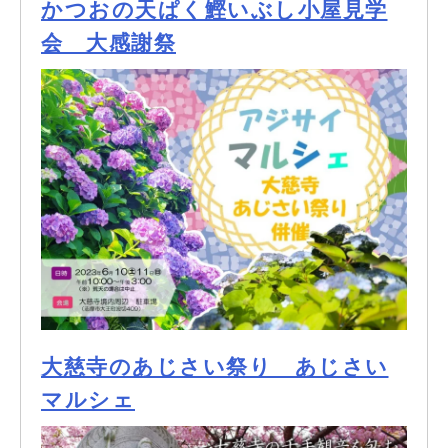
かつおの天ぱく鰹いぶし小屋見学
会 大感謝祭
大慈寺のあじさい祭り あじさい
マルシェ