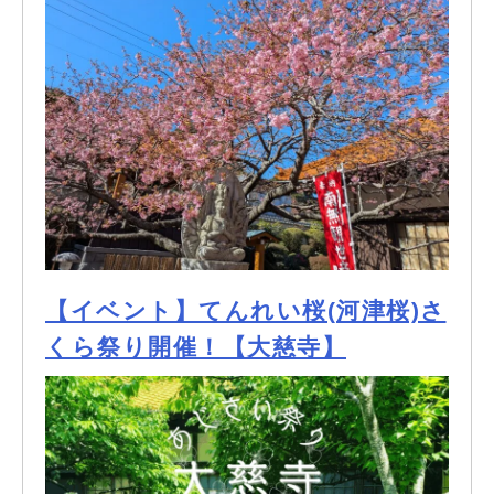
【イベント】てんれい桜(河津桜)さ
くら祭り開催！【大慈寺】