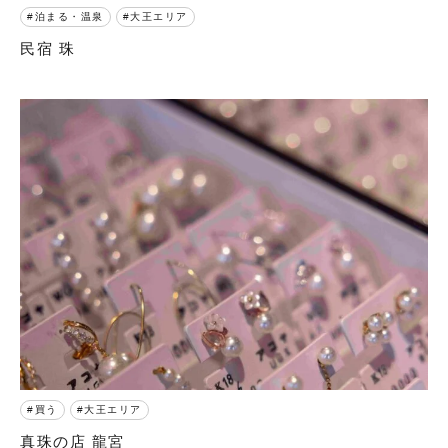
泊まる・温泉
大王エリア
民宿 珠
買う
大王エリア
真珠の店 龍宮