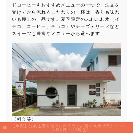
ドコーヒーもおすすめメニューの一つで、注文を
受けてから淹れるこだわりの一杯は、香りも味わ
いも極上の一品です。夏季限定のふわふわ氷（イ
チゴ、コーヒー、チョコ）やチーズテリーヌなど
スイーツも豊富なメニューから選べます。
〈料金等〉
【重要】波浪注意報発令に伴う海水浴場の営業状況について
・月替わりランチ ドリンク付き 1,100円
（8月8日 9:30現在）